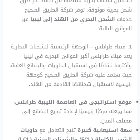
تستقبل شحنات بحرية منتظمة من الهند عبر طرق
شحن بحرية موثوقة. توفر شركة الطريق الصحيح
خدمات
الشحن البحري من الهند إلى ليبيا
عبر
الموانئ التالية:
1. ميناء طرابلس – الوجهة الرئيسية للشحنات التجارية
يعد ميناء طرابلس أكبر الموانئ البحرية في ليبيا
وأكثرها نشاطًا في استقبال الحاويات والبضائع العامة،
حيث تعتمد عليه شركة الطريق الصحيح كوجهة
رئيسية لاستقبال شحناتها القادمة من الهند.
موقع استراتيجي في العاصمة الليبية طرابلس
،
مما يجعله مركزًا رئيسيًا لإعادة توزيع البضائع إلى
مختلف المدن.
سعة استيعابية كبيرة
تتيح التعامل مع
حاويات
الشحن الكاملة (FCL) والشحنات الجزئية (LCL)
.