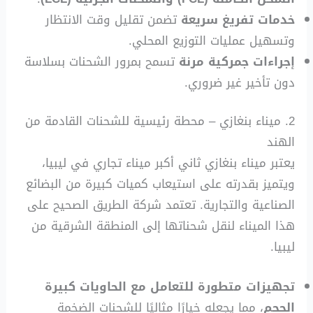
خدمات تفريغ سريعة
تضمن تقليل وقت الانتظار
وتسهيل عمليات التوزيع المحلي.
إجراءات جمركية مرنة
تسمح بمرور الشحنات بسلاسة
دون تأخير غير ضروري.
2. ميناء بنغازي – محطة رئيسية للشحنات القادمة من
الهند
يعتبر ميناء بنغازي ثاني أكبر ميناء تجاري في ليبيا،
ويتميز بقدرته على استيعاب كميات كبيرة من البضائع
الصناعية والتجارية. تعتمد شركة الطريق الصحيح على
هذا الميناء لنقل شحناتها إلى المنطقة الشرقية من
ليبيا.
تجهيزات متطورة للتعامل مع الحاويات كبيرة
الحجم
، مما يجعله خيارًا مثاليًا للشحنات الضخمة