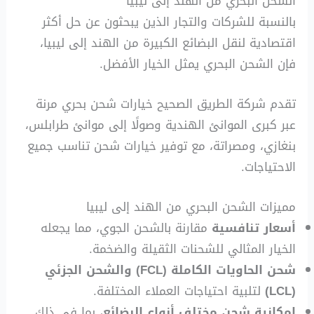
الشحن البحري من الهند إلى ليبيا
بالنسبة للشركات والتجار الذين يبحثون عن حل أكثر
اقتصادية لنقل البضائع الكبيرة من الهند إلى ليبيا،
فإن الشحن البحري يمثل الخيار الأفضل.
تقدم شركة الطريق الصحيح خيارات شحن بحري مرنة
عبر كبرى الموانئ الهندية وصولًا إلى موانئ طرابلس،
بنغازي، ومصراتة، مع توفير خيارات شحن تناسب جميع
الاحتياجات.
مميزات الشحن البحري من الهند إلى ليبيا
أسعار تنافسية
مقارنة بالشحن الجوي، مما يجعله
الخيار المثالي للشحنات الثقيلة والضخمة.
شحن الحاويات الكاملة (FCL) والشحن الجزئي
(LCL)
لتلبية احتياجات العملاء المختلفة.
إمكانية شحن مختلف أنواع البضائع
، بما في ذلك