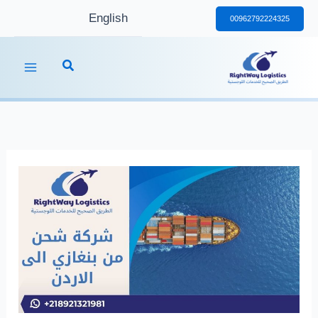
خطي
English
00962792224325
لى
لمحتوى