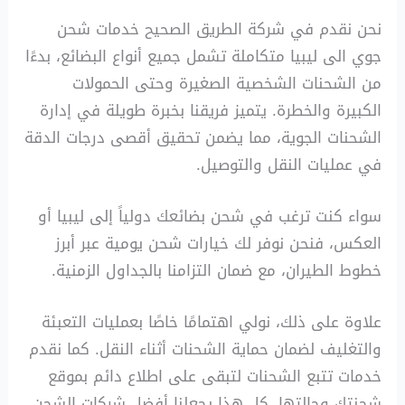
نحن نقدم في شركة الطريق الصحيح خدمات شحن
جوي الى ليبيا متكاملة تشمل جميع أنواع البضائع، بدءًا
من الشحنات الشخصية الصغيرة وحتى الحمولات
الكبيرة والخطرة. يتميز فريقنا بخبرة طويلة في إدارة
الشحنات الجوية، مما يضمن تحقيق أقصى درجات الدقة
في عمليات النقل والتوصيل.
سواء كنت ترغب في شحن بضائعك دولياً إلى ليبيا أو
العكس، فنحن نوفر لك خيارات شحن يومية عبر أبرز
خطوط الطيران، مع ضمان التزامنا بالجداول الزمنية.
علاوة على ذلك، نولي اهتمامًا خاصًا بعمليات التعبئة
والتغليف لضمان حماية الشحنات أثناء النقل. كما نقدم
خدمات تتبع الشحنات لتبقى على اطلاع دائم بموقع
شحنتك وحالتها. كل هذا يجعلنا أفضل شركات الشحن