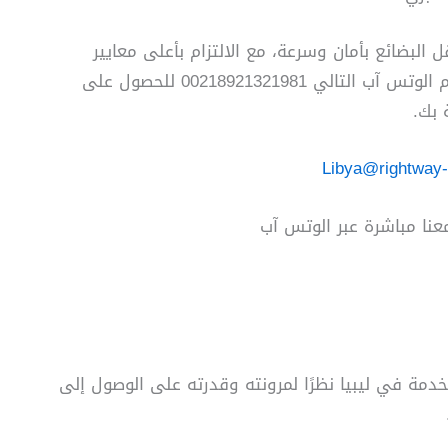
لبضائع بأمان وسرعة، مع الالتزام بأعلى معايير
الجودة. يمكنك التواصل معنا مباشرة على رقم الوتس آب التالي 00218921321981 للحصول على
 بك.
Libya@rightway-
معنا مباشرة عبر الوتس آب
خدمة في ليبيا نظرًا لمرونته وقدرته على الوصول إلى